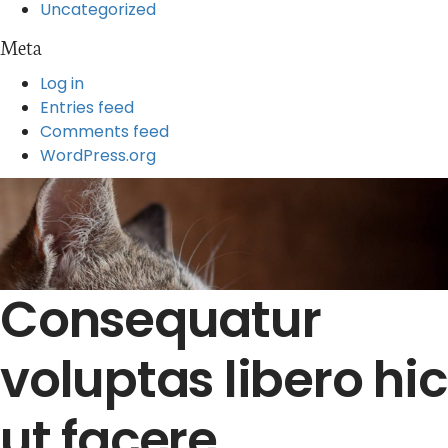
Uncategorized
Meta
Log in
Entries feed
Comments feed
WordPress.org
Consequatur
voluptas libero hic
ut facere.