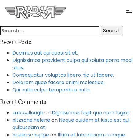
Radar Salon
Tog
Nav
Search
for:
Recent Posts
Ducimus aut qui quasi sit et.
Dignissimos provident culpa qui soluta porro modi
alias.
Consequatur voluptas libero hic ut facere.
Dolorem quae facere animi molestiae.
Qui nulla culpa temporibus nulla.
Recent Comments
zmccullough
on
Dignissimos fugit quo nam fugiat.
nitzsche.helene
on
Neque quidem et iusto est qui
quibusdam et.
noelia.schuppe
on
Illum et laboriosam cumque