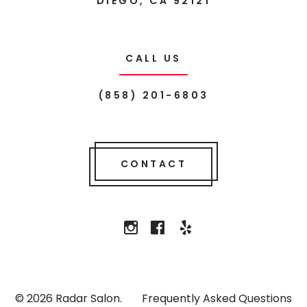
DIEGO, CA 92121
CALL US
(858) 201-6803
CONTACT
See
Follow
Follow
us
Us
Us
on
on
on
Yelp
Instagram
Facebook
© 2026 Radar Salon.
Frequently Asked Questions