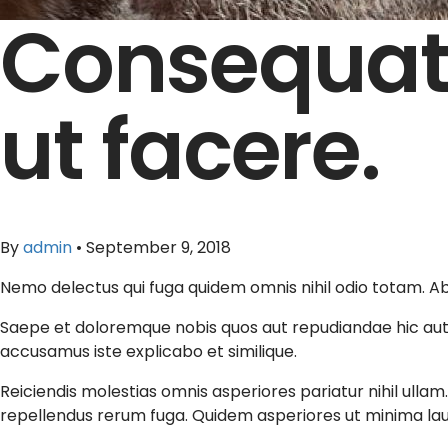
Consequatu
ut facere.
By
admin
•
September 9, 2018
Nemo delectus qui fuga quidem omnis nihil odio totam. Ab 
Saepe et doloremque nobis quos aut repudiandae hic autem
accusamus iste explicabo et similique.
Reiciendis molestias omnis asperiores pariatur nihil ulla
repellendus rerum fuga. Quidem asperiores ut minima la