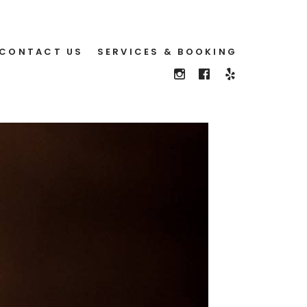
CONTACT US
SERVICES & BOOKING
SEE
FOLLOW
FOLLOW
US
US
US
ON
ON
ON
YELP
INSTAGRAM
FACEBOOK