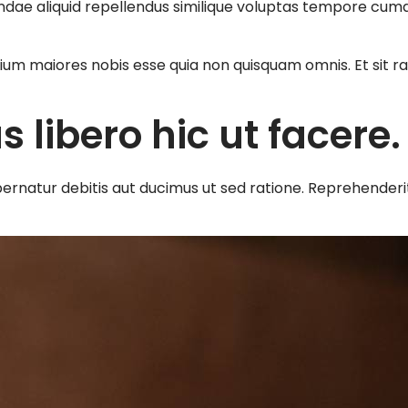
sandae aliquid repellendus similique voluptas tempore cumq
m maiores nobis esse quia non quisquam omnis. Et sit ra
libero hic ut facere.
rnatur debitis aut ducimus ut sed ratione. Reprehender