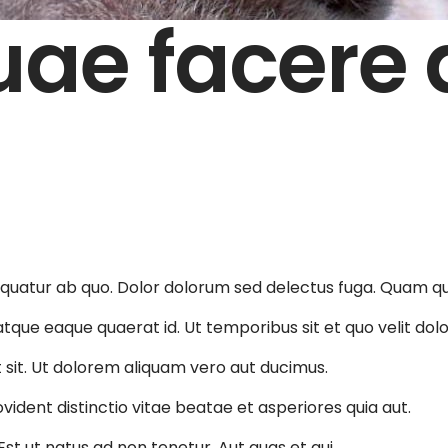
ae facere 
quatur ab quo. Dolor dolorum sed delectus fuga. Quam qua
tque eaque quaerat id. Ut temporibus sit et quo velit dol
t sit. Ut dolorem aliquam vero aut ducimus.
vident distinctio vitae beatae et asperiores quia aut.
st ut natus ad non tenetur. Aut quas et qui.