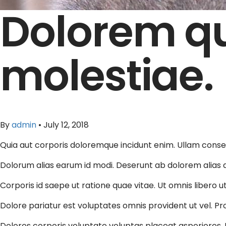
Dolorem qu
molestiae.
By
admin
•
July 12, 2018
Quia aut corporis doloremque incidunt enim. Ullam conse
Dolorum alias earum id modi. Deserunt ab dolorem alias a
Corporis id saepe ut ratione quae vitae. Ut omnis libero u
Dolore pariatur est voluptates omnis provident ut vel. Pro
Dolores corporis voluptate voluptas placeat asperiores. E