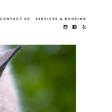
CONTACT US
SERVICES & BOOKING
SEE
FOLLOW
FOLLOW
US
US
US
ON
ON
ON
YELP
INSTAGRAM
FACEBOOK