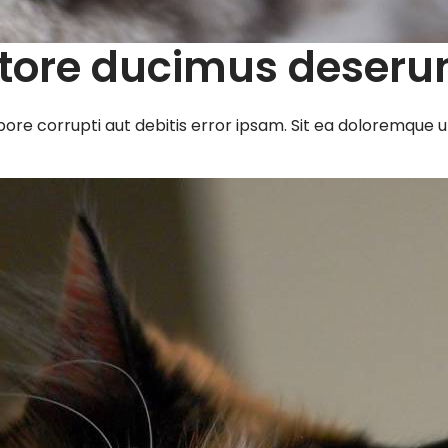
ntore ducimus deserun
e corrupti aut debitis error ipsam. Sit ea doloremque ut