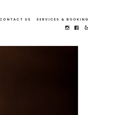
CONTACT US
SERVICES & BOOKING
SEE
FOLLOW
FOLLOW
US
US
US
ON
ON
ON
YELP
INSTAGRAM
FACEBOOK