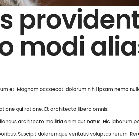
s provident
o modi alia
rum et. Magnam occaecati dolorum nihil ipsam nemo nulla 
atione qui ratione. Et architecto libero omnis.
endus architecto mollitia enim aut natus. Hic laborum perf
oribus. Suscipit doloremque veritatis voluptas rerum. Rer